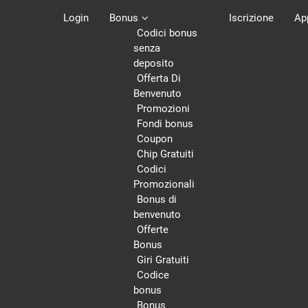
Login
Bonus
Iscrizione
Ap
Codici bonus
senza
deposito
Offerta Di
Benvenuto
Promozioni
Fondi bonus
Coupon
Chip Gratuiti
Codici
Promozionali
Bonus di
benvenuto
Offerte
Bonus
Giri Gratuiti
Codice
bonus
Bonus