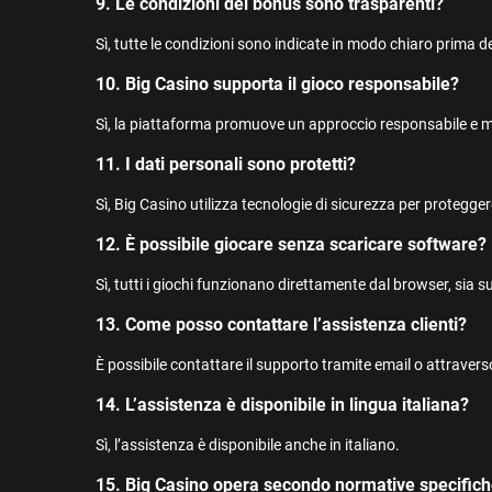
9. Le condizioni dei bonus sono trasparenti?
Sì, tutte le condizioni sono indicate in modo chiaro prima d
10. Big Casino supporta il gioco responsabile?
Sì, la piattaforma promuove un approccio responsabile e met
11. I dati personali sono protetti?
Sì, Big Casino utilizza tecnologie di sicurezza per protegger
12. È possibile giocare senza scaricare software?
Sì, tutti i giochi funzionano direttamente dal browser, sia s
13. Come posso contattare l’assistenza clienti?
È possibile contattare il supporto tramite email o attraverso
14. L’assistenza è disponibile in lingua italiana?
Sì, l’assistenza è disponibile anche in italiano.
15. Big Casino opera secondo normative specific