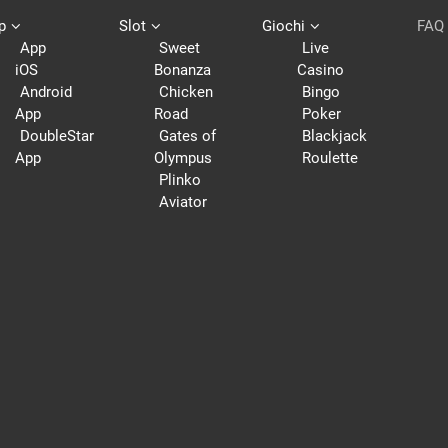
p
Slot
Giochi
FAQ
App
Sweet
Live
iOS
Bonanza
Casino
Android
Chicken
Bingo
App
Road
Poker
DoubleStar
Gates of
Blackjack
App
Olympus
Roulette
Plinko
Aviator