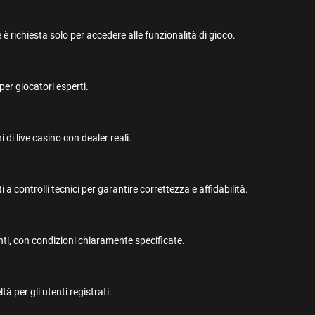
 è richiesta solo per accedere alle funzionalità di gioco.
 per giocatori esperti.
i di live casino con dealer reali.
a controlli tecnici per garantire correttezza e affidabilità.
nti, con condizioni chiaramente specificate.
 per gli utenti registrati.